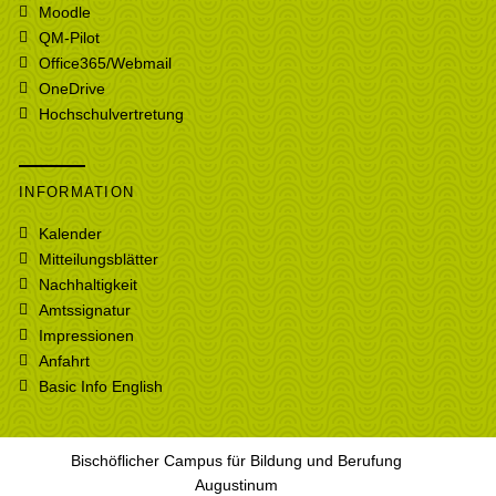
Moodle
QM-Pilot
Office365/Webmail
OneDrive
Hochschulvertretung
INFORMATION
Kalender
Mitteilungsblätter
Nachhaltigkeit
Amtssignatur
Impressionen
Anfahrt
Basic Info English
Bischöflicher Campus für Bildung und Berufung
Augustinum