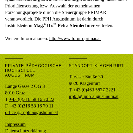
Prioritätensetzung bzw. Auswahl der gemeinsamen
Forschungsprojekte durch die Steuergruppe PRIMAR
verantwortlich. Die PPH Augustinum ist darin durch
a
in
Institutsleiterin
Mag.
Dr.
Petra Steinlechner
vertreten.
Weitere Informationen:
http://www.forum-primar.at
PRIVATE PÄDAGOGISCHE
STANDORT KLAGENFURT
HOCHSCHULE
AUGUSTINUM
Tarviser Straße 30
9020 Klagenfurt
Lange Gasse 2 OG 3
T
+43 (0)463 5877 2221
8010
Graz
irpk-@-pph-augustinum.at
T
+43 (0)316 58 16 70-22
F
+43 (0)316 58 16 70 11
office-@-pph-augustinum.at
Impressum
Datenschutzerklärung