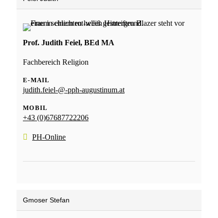
Prof. Judith Feiel, BEd MA
Fachbereich Religion
E-MAIL
judith.feiel-@-pph-augustinum.at
MOBIL
+43 (0)67687722206
PH-Online
Gmoser Stefan