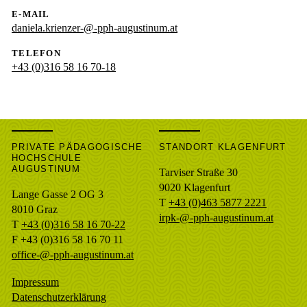
E-MAIL
daniela.krienzer-@-pph-augustinum.at
TELEFON
+43 (0)316 58 16 70-18
PRIVATE PÄDAGOGISCHE
STANDORT KLAGENFURT
HOCHSCHULE
AUGUSTINUM
Tarviser Straße 30
9020 Klagenfurt
Lange Gasse 2 OG 3
T
+43 (0)463 5877 2221
8010
Graz
irpk-@-pph-augustinum.at
T
+43 (0)316 58 16 70-22
F
+43 (0)316 58 16 70 11
office-@-pph-augustinum.at
Impressum
Datenschutzerklärung