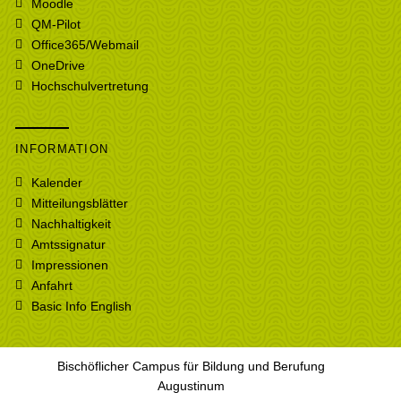
Moodle
QM-Pilot
Office365/Webmail
OneDrive
Hochschulvertretung
INFORMATION
Kalender
Mitteilungsblätter
Nachhaltigkeit
Amtssignatur
Impressionen
Anfahrt
Basic Info English
Bischöflicher Campus für Bildung und Berufung
Augustinum