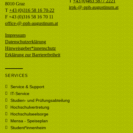
T
+43 (0)463 5877 2221
8010
Graz
irpk-@-pph-augustinum.at
T
+43 (0)316 58 16 70-22
F
+43 (0)316 58 16 70 11
office-@-pph-augustinum.at
Impressum
Datenschutzerklärung
Hinweisgeber*innenschutz
Erklärung zur Barrierefreiheit
SERVICES
Service & Support
IT-Service
Studien- und Prüfungsabteilung
Hochschulvertretung
Hochschulseelsorge
Mensa - Speiseplan
Student*innenheim