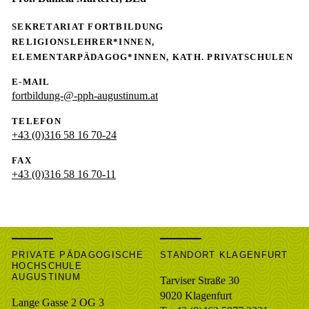
SEKRETARIAT FORTBILDUNG
RELIGIONSLEHRER*INNEN,
ELEMENTARPÄDAGOG*INNEN, KATH. PRIVATSCHULEN
E-MAIL
fortbildung-@-pph-augustinum.at
TELEFON
+43 (0)316 58 16 70-24
FAX
+43 (0)316 58 16 70-11
PRIVATE PÄDAGOGISCHE
STANDORT KLAGENFURT
HOCHSCHULE
AUGUSTINUM
Tarviser Straße 30
9020 Klagenfurt
Lange Gasse 2 OG 3