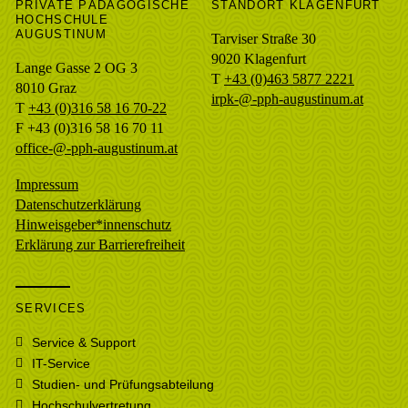
PRIVATE PÄDAGOGISCHE
STANDORT KLAGENFURT
HOCHSCHULE
AUGUSTINUM
Tarviser Straße 30
9020 Klagenfurt
Lange Gasse 2 OG 3
T
+43 (0)463 5877 2221
8010
Graz
irpk-@-pph-augustinum.at
T
+43 (0)316 58 16 70-22
F
+43 (0)316 58 16 70 11
office-@-pph-augustinum.at
Impressum
Datenschutzerklärung
Hinweisgeber*innenschutz
Erklärung zur Barrierefreiheit
SERVICES
Service & Support
IT-Service
Studien- und Prüfungsabteilung
Hochschulvertretung