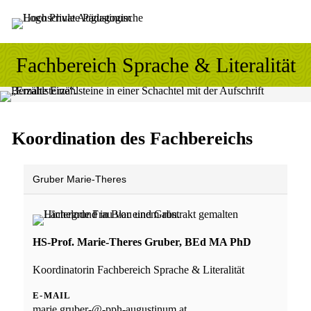
Sprung zum Hauptinhalt
Sprung zur Fusszeile
Fachbereich Sprache & Literalität
Koordination des Fachbereichs
Gruber Marie-Theres
HS-Prof. Marie-Theres Gruber, BEd MA PhD
Koordinatorin Fachbereich Sprache & Literalität
E-MAIL
marie.gruber-@-pph-augustinum.at