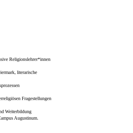
sive Religionslehrer*innen
ermark, literarische
sprozessen
religiösen Fragestellungen
und Weiterbildung
m Campus Augustinum.