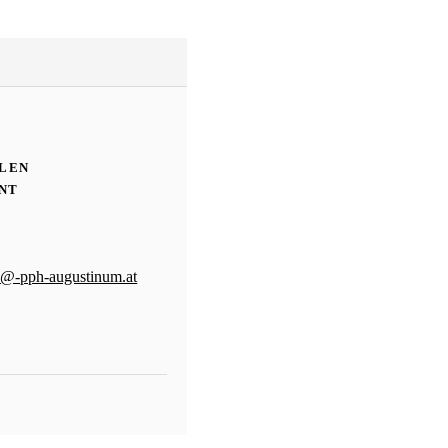
ULEN
NT
l-@-pph-augustinum.at