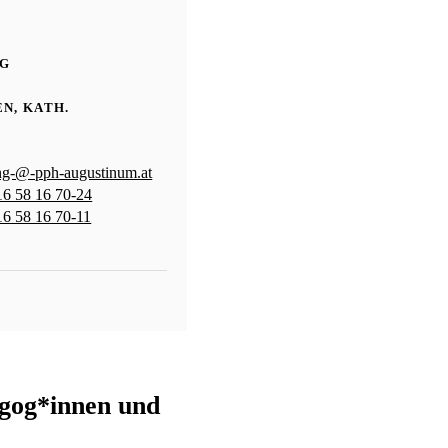
NG
N, KATH.
ung-@-pph-augustinum.at
16 58 16 70-24
16 58 16 70-11
gog*innen und