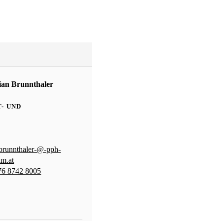
ian Brunnthaler
- UND
.brunnthaler-@-pph-
um.at
76 8742 8005