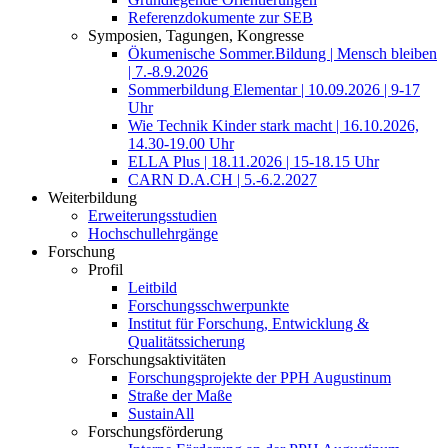
Referenzdokumente zur SEB
Symposien, Tagungen, Kongresse
Ökumenische Sommer.Bildung | Mensch bleiben
| 7.-8.9.2026
Sommerbildung Elementar | 10.09.2026 | 9-17
Uhr
Wie Technik Kinder stark macht | 16.10.2026,
14.30-19.00 Uhr
ELLA Plus | 18.11.2026 | 15-18.15 Uhr
CARN D.A.CH | 5.-6.2.2027
Weiterbildung
Erweiterungsstudien
Hochschullehrgänge
Forschung
Profil
Leitbild
Forschungsschwerpunkte
Institut für Forschung, Entwicklung &
Qualitätssicherung
Forschungsaktivitäten
Forschungsprojekte der PPH Augustinum
Straße der Maße
SustainAll
Forschungsförderung