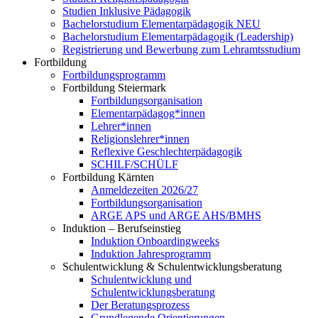
Studien Inklusive Pädagogik
Bachelorstudium Elementarpädagogik NEU
Bachelorstudium Elementarpädagogik (Leadership)
Registrierung und Bewerbung zum Lehramtsstudium
Fortbildung
Fortbildungsprogramm
Fortbildung Steiermark
Fortbildungsorganisation
Elementarpädagog*innen
Lehrer*innen
Religionslehrer*innen
Reflexive Geschlechterpädagogik
SCHILF/SCHÜLF
Fortbildung Kärnten
Anmeldezeiten 2026/27
Fortbildungsorganisation
ARGE APS und ARGE AHS/BMHS
Induktion – Berufseinstieg
Induktion Onboardingweeks
Induktion Jahresprogramm
Schulentwicklung & Schulentwicklungsberatung
Schulentwicklung und
Schulentwicklungsberatung
Der Beratungsprozess
Grundlegende Orientierungen