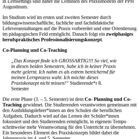
in Lernsettings sind daher die Leitlinien des Praxismodells der PPH
Augustinum.
Im Studium wird im ersten und zweiten Semester durch
bildungswissenschaftliche, fachliche und fachdidaktische
Lehrveranstaltungen auf die Praxis vorbereitet und eine Orientierung
im pädagogischen Feld ermöglicht. Danach folgt ein
zweiphasiges
berufspraktisches Professionalisierungskonzept
.
Co-Planning und Co-Teaching
„Das Konzept finde ich GROSSARTIG!!! So viel, wie
in diesen beiden Semestern, habe ich in keiner Praxis
mehr gelernt. Ich nahm es als extrem bereichernd für
meinen Lernprozess wahr. Ich möchte dieses
Praxiskonzept nicht missen!“
Studierende*r 8.
Semester
Die erste Phase (3. – 5. Semester) ist dem
Co- Planning und Co-
Teaching
gewidmet. Die Studierenden verantworten gemeinsam mit
den Ausbildungslehrer*innen an den Schulen die beruflichen
Aufgaben. Dadurch wird auf das Lernen der Schüler*innen
fokussiert und den Studierenden ermöglicht, in eigenem Tempo
schrittweise mehr Verantwortung für den Unterricht zu übernehmen.
Ein besonderes Element des Praxiskonzepts bildet dabei die
Jahrespraxis im 4. und 5. Semester