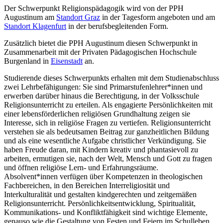
Der Schwerpunkt Religionspädagogik wird von der PPH
Augustinum am
Standort Graz
in der Tagesform angeboten und am
Standort Klagenfurt
in der berufsbegleitenden Form.
Zusätzlich bietet die PPH Augustinum diesen Schwerpunkt in
Zusammenarbeit mit der Privaten Pädagogischen Hochschule
Burgenland in
Eisenstadt
an.
Studierende dieses Schwerpunkts erhalten mit dem Studienabschluss
zwei Lehrbefähigungen: Sie sind Primarstufenlehrer*innen und
erwerben darüber hinaus die Berechtigung, in der Volksschule
Religionsunterricht zu erteilen. Als engagierte Persönlichkeiten mit
einer lebensförderlichen religiösen Grundhaltung zeigen sie
Interesse, sich in religiöse Fragen zu vertiefen. Religionsunterricht
verstehen sie als bedeutsamen Beitrag zur ganzheitlichen Bildung
und als eine wesentliche Aufgabe christlicher Verkündigung. Sie
haben Freude daran, mit Kindern kreativ und phantasievoll zu
arbeiten, ermutigen sie, nach der Welt, Mensch und Gott zu fragen
und öffnen religiöse Lern- und Erfahrungsräume.
Absolvent*innen verfügen über Kompetenzen in theologischen
Fachbereichen, in den Bereichen Interreligiosität und
Interkulturalität und gestalten kindgerechten und zeitgemäßen
Religionsunterricht. Persönlichkeitsentwicklung, Spiritualität,
Kommunikations- und Konfliktfähigkeit sind wichtige Elemente,
genauso wie die Gestaltung von Festen und Feiern im Schulleben.