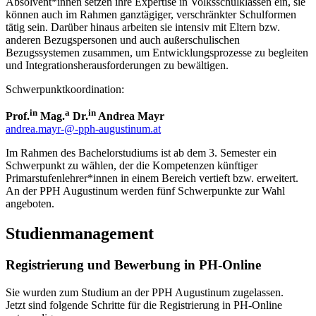
Absolvent*innen setzen ihre Expertise in Volksschulklassen ein, sie
können auch im Rahmen ganztägiger, verschränkter Schulformen
tätig sein. Darüber hinaus arbeiten sie intensiv mit Eltern bzw.
anderen Bezugspersonen und auch außerschulischen
Bezugssystemen zusammen, um Entwicklungsprozesse zu begleiten
und Integrationsherausforderungen zu bewältigen.
Schwerpunktkoordination:
in
a
in
Prof.
Mag.
Dr.
Andrea Mayr
andrea.mayr-@-pph-augustinum.at
Im Rahmen des Bachelorstudiums ist ab dem 3. Semester ein
Schwerpunkt zu wählen, der die Kompetenzen künftiger
Primarstufenlehrer*innen in einem Bereich vertieft bzw. erweitert.
An der PPH Augustinum werden fünf Schwerpunkte zur Wahl
angeboten.
Studienmanagement
Registrierung und Bewerbung in PH-Online
Sie wurden zum Studium an der PPH Augustinum zugelassen.
Jetzt sind folgende Schritte für die Registrierung in PH-Online