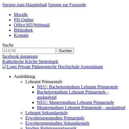
Sprung zum Hauptinhalt
Sprung zur Fusszeile
Moodle
PH-Online
Office365/Webmail
Bibliothek
Kontakt
Suche
Suchen
facebook
instagram
Katholische Kirche Steiermark
Ausbildung
Lehramt Primarstufe
NEU: Bachelorstudium Lehramt Primarstufe
Bachelorstudium Lehramt Primarstufe -
auslaufend
NEU: Masterstudium Lehramt Primarstufe
Masterstudium Lehramt Primarstufe - auslaufend
Lehramt Sekundarstufe
Erweiterungsstudien Primarstufe
Erweiterungsstudien Sekundarstufe
Studien Religionspädagogik