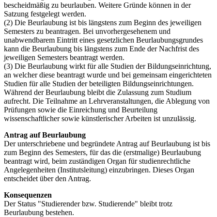
bescheidmäßig zu beurlauben. Weitere Gründe können in der
Satzung festgelegt werden.
(2) Die Beurlaubung ist bis längstens zum Beginn des jeweiligen
Semesters zu beantragen. Bei unvorhergesehenem und
unabwendbarem Eintritt eines gesetzlichen Beurlaubungsgrundes
kann die Beurlaubung bis längstens zum Ende der Nachfrist des
jeweiligen Semesters beantragt werden.
(3) Die Beurlaubung wirkt für alle Studien der Bildungseinrichtung,
an welcher diese beantragt wurde und bei gemeinsam eingerichteten
Studien für alle Studien der beteiligten Bildungseinrichtungen.
Während der Beurlaubung bleibt die Zulassung zum Studium
aufrecht. Die Teilnahme an Lehrveranstaltungen, die Ablegung von
Prüfungen sowie die Einreichung und Beurteilung
wissenschaftlicher sowie künstlerischer Arbeiten ist unzulässig.
Antrag auf Beurlaubung
Der unterschriebene und begründete Antrag auf Beurlaubung ist bis
zum Beginn des Semesters, für das die (erstmalige) Beurlaubung
beantragt wird, beim zuständigen Organ für studienrechtliche
Angelegenheiten (Institutsleitung) einzubringen. Dieses Organ
entscheidet über den Antrag.
Konsequenzen
Der Status "Studierender bzw. Studierende" bleibt trotz
Beurlaubung bestehen.