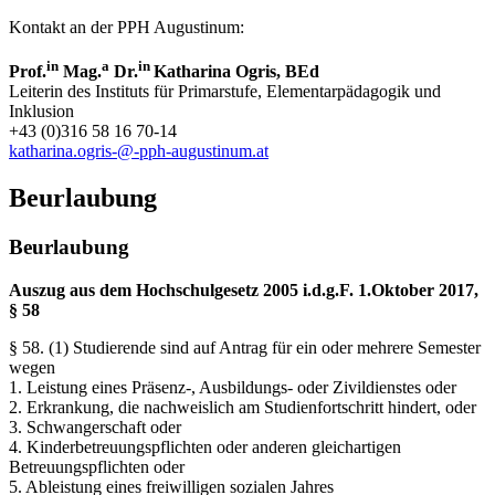
Kontakt an der PPH Augustinum:
in
a
in
Prof.
Mag.
Dr.
Katharina Ogris,
BEd
Leiterin des Instituts für Primarstufe, Elementarpädagogik und
Inklusion
+43 (0)316 58 16 70-14
katharina.ogris-@-pph-augustinum.at
Beurlaubung
Beurlaubung
Auszug aus dem Hochschulgesetz 2005 i.d.g.F. 1.Oktober 2017,
§ 58
§ 58. (1) Studierende sind auf Antrag für ein oder mehrere Semester
wegen
1. Leistung eines Präsenz-, Ausbildungs- oder Zivildienstes oder
2. Erkrankung, die nachweislich am Studienfortschritt hindert, oder
3. Schwangerschaft oder
4. Kinderbetreuungspflichten oder anderen gleichartigen
Betreuungspflichten oder
5. Ableistung eines freiwilligen sozialen Jahres