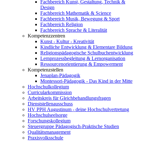
Fachbereich Kunst, Gestaltung, Technik &
Design
Fachbereich Mathematik & Science
Fachbereich Musik, Bewegung & Sport
Fachbereich Religion
Fachbereich Sprache & Literalität
Kompetenzzentren
Kunst - Kultur - Kreativität
Kindliche Entwicklung & Elementare Bildung
Religionspädagogische Schulbuchentwicklung
Lernprozessbegleitung & Lernorganisation
Ressourcenorientierung & Empowerment
Kompetenzstellen
Jenaplan-Pädagogik
Montessori-Pädagogik - Das Kind in der Mitte
Hochschulkollegium
Curricularkommission
Arbeitskreis für Gleichbehandlungsfragen
Dienststellenausschuss
HV PPH Augustinum - deine Hochschulvertretung
Hochschulseelsorge
Forschungskollegium
Steuergruppe Pädagogisch-Praktische Studien
Qualitätsmanagement
Praxisvolksschule