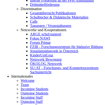
Interne Förderung an der PPH Augustinum
Drittmittelförderung
Dissemination
Gesamtübersicht Publikationen
Schulbücher & Didaktische Materialien
Calls
Tagungen / Veranstaltungen
Netzwerke und Kooperationen
ARGE schul:support
Fokus NAWI
Forum Primar
FZIB - Forschungszentrum für Inklusive Bildung
Jenaplanpädagogik in Österreich
KinderUniGraz
Netzwerk Bewegung
ÖKOLOG Netzwerk
SU:AT - Forschungs- und Kompetenzzentrum
Sachunterricht
Internationales
Welcome
Team
Incoming Students
Outgoing Students
Incoming Staff
Outgoing Staff