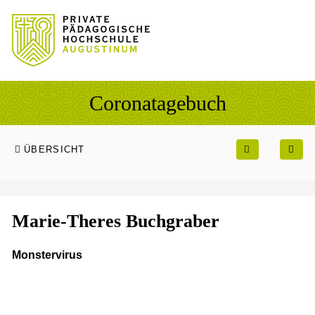
Sprung zum Hauptinhalt
Sprung zur Fusszeile
Coronatagebuch
ÜBERSICHT
Marie-Theres Buchgraber
Monstervirus