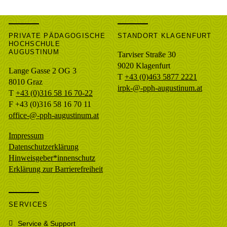
PRIVATE PÄDAGOGISCHE
STANDORT KLAGENFURT
HOCHSCHULE
AUGUSTINUM
Tarviser Straße 30
9020 Klagenfurt
Lange Gasse 2 OG 3
T
+43 (0)463 5877 2221
8010
Graz
irpk-@-pph-augustinum.at
T
+43 (0)316 58 16 70-22
F
+43 (0)316 58 16 70 11
office-@-pph-augustinum.at
Impressum
Datenschutzerklärung
Hinweisgeber*innenschutz
Erklärung zur Barrierefreiheit
SERVICES
Service & Support