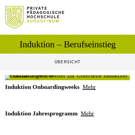
Sprung zum Hauptinhalt
Sprung zur Fusszeile
Induktion – Berufseinstieg
ÜBERSICHT
Induktion Onboardingweeks
Mehr
Induktion Jahresprogramm
Mehr