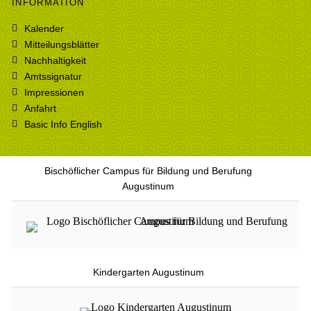
INFORMATION
Kalender
Mitteilungsblätter
Nachhaltigkeit
Amtssignatur
Impressionen
Anfahrt
Basic Info English
Bischöflicher Campus für Bildung und Berufung
Augustinum
Kindergarten Augustinum