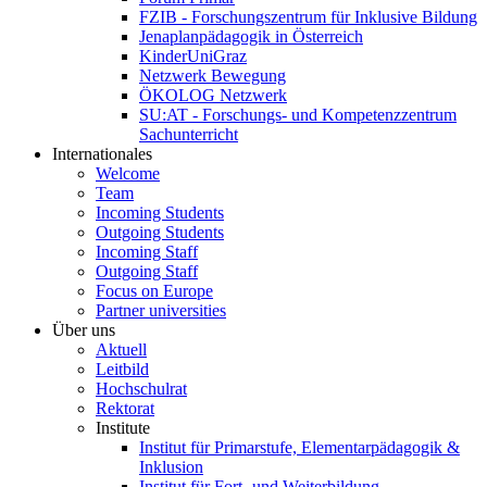
FZIB - Forschungszentrum für Inklusive Bildung
Jenaplanpädagogik in Österreich
KinderUniGraz
Netzwerk Bewegung
ÖKOLOG Netzwerk
SU:AT - Forschungs- und Kompetenzzentrum
Sachunterricht
Internationales
Welcome
Team
Incoming Students
Outgoing Students
Incoming Staff
Outgoing Staff
Focus on Europe
Partner universities
Über uns
Aktuell
Leitbild
Hochschulrat
Rektorat
Institute
Institut für Primarstufe, Elementarpädagogik &
Inklusion
Institut für Fort- und Weiterbildung