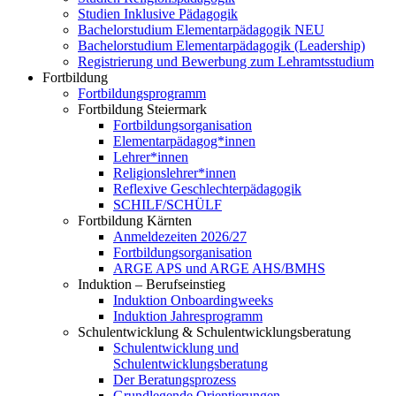
Studien Inklusive Pädagogik
Bachelorstudium Elementarpädagogik NEU
Bachelorstudium Elementarpädagogik (Leadership)
Registrierung und Bewerbung zum Lehramtsstudium
Fortbildung
Fortbildungsprogramm
Fortbildung Steiermark
Fortbildungsorganisation
Elementarpädagog*innen
Lehrer*innen
Religionslehrer*innen
Reflexive Geschlechterpädagogik
SCHILF/SCHÜLF
Fortbildung Kärnten
Anmeldezeiten 2026/27
Fortbildungsorganisation
ARGE APS und ARGE AHS/BMHS
Induktion – Berufseinstieg
Induktion Onboardingweeks
Induktion Jahresprogramm
Schulentwicklung & Schulentwicklungsberatung
Schulentwicklung und
Schulentwicklungsberatung
Der Beratungsprozess
Grundlegende Orientierungen