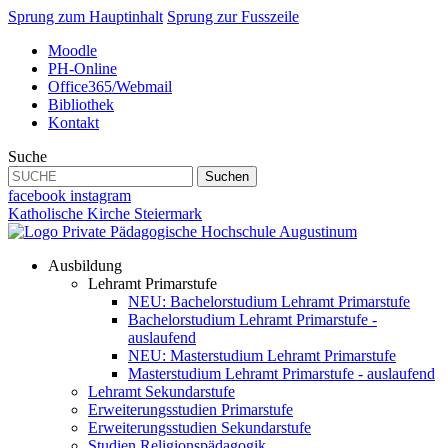
Sprung zum Hauptinhalt
Sprung zur Fusszeile
Moodle
PH-Online
Office365/Webmail
Bibliothek
Kontakt
Suche
Suchen
facebook
instagram
Katholische Kirche Steiermark
Ausbildung
Lehramt Primarstufe
NEU: Bachelorstudium Lehramt Primarstufe
Bachelorstudium Lehramt Primarstufe -
auslaufend
NEU: Masterstudium Lehramt Primarstufe
Masterstudium Lehramt Primarstufe - auslaufend
Lehramt Sekundarstufe
Erweiterungsstudien Primarstufe
Erweiterungsstudien Sekundarstufe
Studien Religionspädagogik