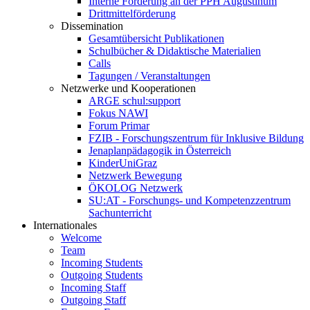
Interne Förderung an der PPH Augustinum
Drittmittelförderung
Dissemination
Gesamtübersicht Publikationen
Schulbücher & Didaktische Materialien
Calls
Tagungen / Veranstaltungen
Netzwerke und Kooperationen
ARGE schul:support
Fokus NAWI
Forum Primar
FZIB - Forschungszentrum für Inklusive Bildung
Jenaplanpädagogik in Österreich
KinderUniGraz
Netzwerk Bewegung
ÖKOLOG Netzwerk
SU:AT - Forschungs- und Kompetenzzentrum
Sachunterricht
Internationales
Welcome
Team
Incoming Students
Outgoing Students
Incoming Staff
Outgoing Staff