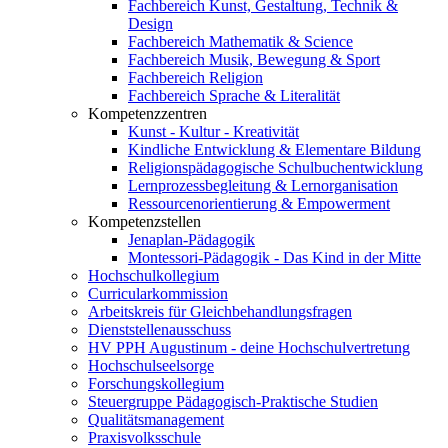
Fachbereich Kunst, Gestaltung, Technik &
Design
Fachbereich Mathematik & Science
Fachbereich Musik, Bewegung & Sport
Fachbereich Religion
Fachbereich Sprache & Literalität
Kompetenzzentren
Kunst - Kultur - Kreativität
Kindliche Entwicklung & Elementare Bildung
Religionspädagogische Schulbuchentwicklung
Lernprozessbegleitung & Lernorganisation
Ressourcenorientierung & Empowerment
Kompetenzstellen
Jenaplan-Pädagogik
Montessori-Pädagogik - Das Kind in der Mitte
Hochschulkollegium
Curricularkommission
Arbeitskreis für Gleichbehandlungsfragen
Dienststellenausschuss
HV PPH Augustinum - deine Hochschulvertretung
Hochschulseelsorge
Forschungskollegium
Steuergruppe Pädagogisch-Praktische Studien
Qualitätsmanagement
Praxisvolksschule