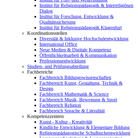
Institut für Religionspädagogik & Interreligiösen
Dialog
Institut für Forschung, Entwicklung &
Qualitätssicherung
Institut für Religionspädagogik Klagenfurt
Koordinationsstellen
Diversität & Inklusive Hochschulentwicklung
International Office
Neue Medien & Digitale Kompetenz
Öffentlichkeitsarbeit & Kommunikation
Professionsentwicklung
Studien- und Prüfungsabteilung
Fachbereiche
Fachbereich Bildungswissenschaften
Fachbereich Kunst, Gestaltung, Technik &
Design
Fachbereich Mathematik & Science
Fachbereich Musik, Bewegung & Sport
Fachbereich Religion
Fachbereich Sprache & Literalität
Kompetenzzentren
Kunst - Kultur - Kreativität
Kindliche Entwicklung & Elementare Bildung
Religionspädagogische Schulbuchentwicklung