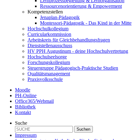
Lernprozessbegleitung & Lernorganisation
Ressourcenorientierung & Empowerment
Kompetenzstellen
Jenaplan-Pädagogik
Montessori-Pädagogik - Das Kind in der Mitte
Hochschulkollegium
Curricularkommission
Arbeitskreis für Gleichbehandlungsfragen
Dienststellenausschuss
HV PPH Augustinum - deine Hochschulvertretung
Hochschulseelsorge
Forschungskollegium
Steuergruppe Pädagogisch-Praktische Studien
Qualitätsmanagement
Praxisvolksschule
Moodle
PH-Online
Office365/Webmail
Bibliothek
Kontakt
Suche
Suchen
Impressum