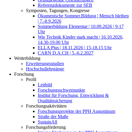
Referenzdokumente zur SEB
Symposien, Tagungen, Kongresse
Ökumenische Sommer.Bildung | Mensch bleiben
| 7.-8.9.2026
Sommerbildung Elementar | 10.09.2026 | 9-17
Uhr
Wie Technik Kinder stark macht | 16.10.2026,
14.30-19.00 Uhr
ELLA Plus | 18.11.2026 | 15-18.15 Uhr
CARN D.A.CH | 5.-6.2.2027
Weiterbildung
Erweiterungsstudien
Hochschullehrgänge
Forschung
Profil
Leitbild
Forschungsschwerpunkte
Institut für Forschung, Entwicklung &
Qualitätssicherung
Forschungsaktivitäten
Forschungsprojekte der PPH Augustinum
Straße der Maße
SustainAll
Forschungsförderung