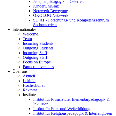
Jenaplanpädagogik in Österreich
KinderUniGraz
Netzwerk Bewegung
ÖKOLOG Netzwerk
SU:AT - Forschungs- und Kompetenzzentrum
Sachunterricht
Internationales
Welcome
Team
Incoming Students
Outgoing Students
Incoming Staff
Outgoing Staff
Focus on Europe
Partner universities
Über uns
Aktuell
Leitbild
Hochschulrat
Rektorat
Institute
Institut für Primarstufe, Elementarpädagogik &
Inklusion
Institut für Fort- und Weiterbildung
Institut für Religionspädagogik & Interreligiösen