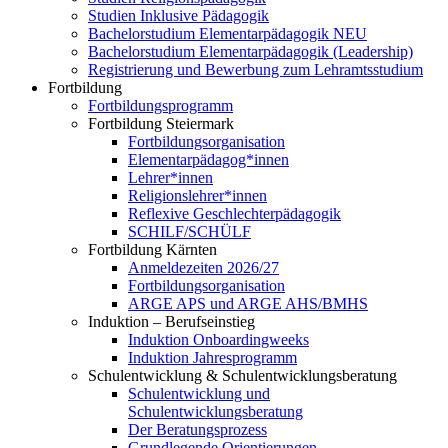
Studien Inklusive Pädagogik
Bachelorstudium Elementarpädagogik NEU
Bachelorstudium Elementarpädagogik (Leadership)
Registrierung und Bewerbung zum Lehramtsstudium
Fortbildung
Fortbildungsprogramm
Fortbildung Steiermark
Fortbildungsorganisation
Elementarpädagog*innen
Lehrer*innen
Religionslehrer*innen
Reflexive Geschlechterpädagogik
SCHILF/SCHÜLF
Fortbildung Kärnten
Anmeldezeiten 2026/27
Fortbildungsorganisation
ARGE APS und ARGE AHS/BMHS
Induktion – Berufseinstieg
Induktion Onboardingweeks
Induktion Jahresprogramm
Schulentwicklung & Schulentwicklungsberatung
Schulentwicklung und
Schulentwicklungsberatung
Der Beratungsprozess
Grundlegende Orientierungen