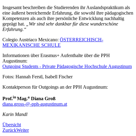
Insgesamt beschreiben die Studierenden ihr Auslandspraktikum als
eine äußerst bereichernde Erfahrung, die sowohl ihre pädagogischen
Kompetenzen als auch ihre persönliche Entwicklung nachhaltig
geprägt hat.
„Wir sind sehr dankbar für diese wunderschöne
Erfahrung.“
Colegio Austriaco Mexicano:
ÖSTERREICHISCH-
MEXIKANISCHE SCHULE
Informationen über Erasmus+ Aufenthalte über die PPH
Augustinum:
Outgoing Students - Private Pädagogische Hochschule Augustinum
Fotos: Hannah Ferstl, Isabell Fischer
Kontaktperson für Outgoings an der PPH Augustinum:
in
a
Prof.
Mag.
Diana Groß
diana.gross-@-pph-augustinum.at
Karin Mandl
Übersicht
Zurück
Weiter