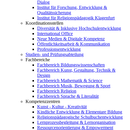
Dialog
Institut für Forschung, Entwicklung &
Qualitätssicherung
Institut für Religionspädagogik Klagenfurt
Koordinationsstellen
Diversität & Inklusive Hochschulentwicklung
International Office
Neue Medien & Digitale Kompetenz
Öffentlichkeitsarbeit & Kommunikation
Professionsentwicklung
Studien- und Prüfungsabteilung
Fachbereiche
Fachbereich Bildungswissenschaften
Fachbereich Kunst, Gestaltung, Technik &
Design
Fachbereich Mathematik & Science
Fachbereich Musik, Bewegung & Sport
Fachbereich Religion
Fachbereich Sprache & Literalität
Kompetenzzentren
Kunst - Kultur - Kreativität
Kindliche Entwicklung & Elementare Bildung
Religionspädagogische Schulbuchentwicklung
Lernprozessbegleitung & Lernorganisation
Ressourcenorientierung & Empowerment