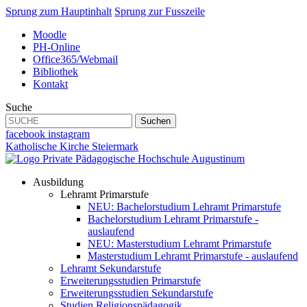
Sprung zum Hauptinhalt
Sprung zur Fusszeile
Moodle
PH-Online
Office365/Webmail
Bibliothek
Kontakt
Suche
Suchen
facebook
instagram
Katholische Kirche Steiermark
Ausbildung
Lehramt Primarstufe
NEU: Bachelorstudium Lehramt Primarstufe
Bachelorstudium Lehramt Primarstufe -
auslaufend
NEU: Masterstudium Lehramt Primarstufe
Masterstudium Lehramt Primarstufe - auslaufend
Lehramt Sekundarstufe
Erweiterungsstudien Primarstufe
Erweiterungsstudien Sekundarstufe
Studien Religionspädagogik