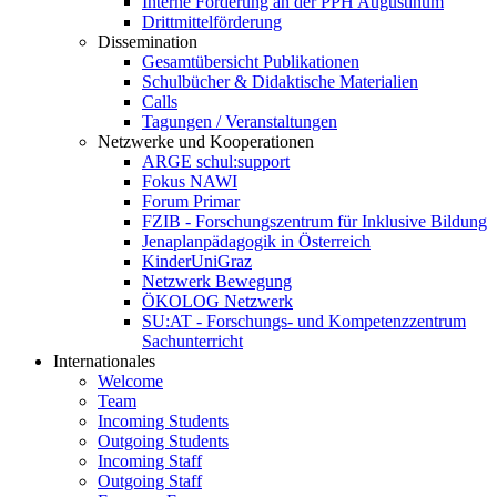
Interne Förderung an der PPH Augustinum
Drittmittelförderung
Dissemination
Gesamtübersicht Publikationen
Schulbücher & Didaktische Materialien
Calls
Tagungen / Veranstaltungen
Netzwerke und Kooperationen
ARGE schul:support
Fokus NAWI
Forum Primar
FZIB - Forschungszentrum für Inklusive Bildung
Jenaplanpädagogik in Österreich
KinderUniGraz
Netzwerk Bewegung
ÖKOLOG Netzwerk
SU:AT - Forschungs- und Kompetenzzentrum
Sachunterricht
Internationales
Welcome
Team
Incoming Students
Outgoing Students
Incoming Staff
Outgoing Staff