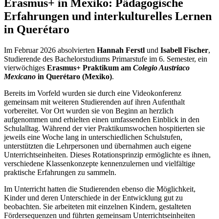
Erasmus+ in Mexiko: Pädagogische
Erfahrungen und interkulturelles Lernen
in Querétaro
Im Februar 2026 absolvierten
Hannah Ferstl
und
Isabell Fischer
,
Studierende des Bachelorstudiums Primarstufe im 6. Semester, ein
vierwöchiges
Erasmus+ Praktikum am
Colegio Austriaco
Mexicano
in Querétaro (Mexiko)
.
Bereits im Vorfeld wurden sie durch eine Videokonferenz
gemeinsam mit weiteren Studierenden auf ihren Aufenthalt
vorbereitet. Vor Ort wurden sie von Beginn an herzlich
aufgenommen und erhielten einen umfassenden Einblick in den
Schulalltag. Während der vier Praktikumswochen hospitierten sie
jeweils eine Woche lang in unterschiedlichen Schulstufen,
unterstützten die Lehrpersonen und übernahmen auch eigene
Unterrichtseinheiten. Dieses Rotationsprinzip ermöglichte es ihnen,
verschiedene Klassenkonzepte kennenzulernen und vielfältige
praktische Erfahrungen zu sammeln.
Im Unterricht hatten die Studierenden ebenso die Möglichkeit,
Kinder und deren Unterschiede in der Entwicklung gut zu
beobachten. Sie arbeiteten mit einzelnen Kindern, gestalteten
Fördersequenzen und führten gemeinsam Unterrichtseinheiten