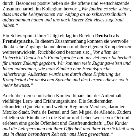
durch. Besonders positiv heben sie die offene und wertschätzende
Zusammenarbeit im Kollegium hervor:
„Wir fanden es sehr schön,
dass uns alle Lehrpersonen von Anfang an so selbstverständlich
aufgenommen haben und uns nach kurzer Zeit vieles zugetraut
haben.“
Ein Schwerpunkt ihrer Tätigkeit lag im Bereich
Deutsch als
Fremdsprache
. In diesem Zusammenhang konnten sie wertvolle
didaktische Zugänge kennenlernen und ihre eigenen Kompetenzen
weiterentwickeln. Rückblickend betonen sie:
„Vor allem der
Unterricht Deutsch als Fremdsprache hat uns viel mehr Sicherheit
für unsere Zukunft gegeben. Wir konnten viele Zugangsweisen und
Ideen mitnehmen, wie man Kindern eine Fremdsprache
näherbringt. Außerdem wurde uns durch diese Erfahrung die
Komplexität der deutschen Sprache und des Lernens dieser noch
mehr bewusst.“
Auch über den schulischen Kontext hinaus bot der Aufenthalt
vielfältige Lern- und Erfahrungsräume. Die Studierenden
erkundeten Querétaro und weitere Regionen Mexikos, darunter
Mexiko-Stadt, Peña de Bernal und San Miguel de Allende. Zudem
erhielten sie Einblicke in die Kultur und Lebensweise vor Ort und
erlebten eine große Offenheit und Gastfreundschaft:
„Die Kinder
und die Lehrpersonen mit ihrer Offenheit und ihrer Herzlichkeit sind
uns in dieser besonderen Zeit sehr ans Herz gewachsen.“