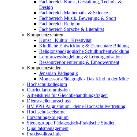
Fachbereich Kunst, Gestaltung, Technik &
Design
Fachbereich Mathematik & Science
Fachbereich Musik, Bewegung & Sport
Fachbereich Religion
Fachbereich Sprache & Literalität
Kompetenzzentren
Kunst - Kultur - Kreativität
Kindliche Entwicklung & Elementare Bildung
Religionspädagogische Schulbuchentwicklung
Lernprozessbegleitung & Lernorganisation
Ressourcenorientierung & Empowerment
Kompetenzstellen
Jenaplan-Pädagogik
Montessori-Pädagogik - Das Kind in der Mitte
Hochschulkollegium
Curricularkommission
Arbeitskreis für Gleichbehandlungsfragen
Dienststellenausschuss
HV PPH Augustinum - deine Hochschulvertretung
Hochschulseelsorge
Forschungskollegium
Steuergruppe Pädagogisch-Praktische Studien
Qualitätsmanagement
Praxisvolksschule