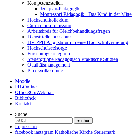
Kompetenzstellen
Jenaplan-Pädagogik
Montessori-Pädagogik - Das Kind in der Mitte
Hochschulkollegium
Curricularkommission
Arbeitskreis für Gleichbehandlungsfragen
Dienststellenausschuss
HV PPH Augustinum - deine Hochschulvertretung
Hochschulseelsorge
Forschungskollegium
Steuergruppe Pädagogisch-Praktische Studien
Qualitätsmanagement
Praxisvolksschule
Moodle
PH-Online
Office365/Webmail
Bibliothek
Kontakt
Suche
Suchen
Impressum
facebook
instagram
Katholische Kirche Steiermark