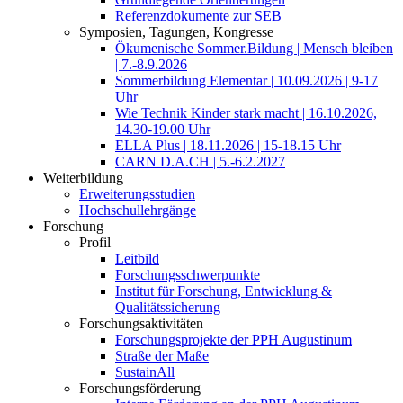
Referenzdokumente zur SEB
Symposien, Tagungen, Kongresse
Ökumenische Sommer.Bildung | Mensch bleiben
| 7.-8.9.2026
Sommerbildung Elementar | 10.09.2026 | 9-17
Uhr
Wie Technik Kinder stark macht | 16.10.2026,
14.30-19.00 Uhr
ELLA Plus | 18.11.2026 | 15-18.15 Uhr
CARN D.A.CH | 5.-6.2.2027
Weiterbildung
Erweiterungsstudien
Hochschullehrgänge
Forschung
Profil
Leitbild
Forschungsschwerpunkte
Institut für Forschung, Entwicklung &
Qualitätssicherung
Forschungsaktivitäten
Forschungsprojekte der PPH Augustinum
Straße der Maße
SustainAll
Forschungsförderung