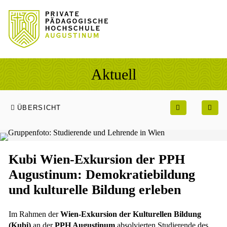
Sprung zum Hauptinhalt
Sprung zur Fusszeile
Aktuell
ÜBERSICHT
Kubi Wien-Exkursion der PPH
Augustinum: Demokratiebildung
und kulturelle Bildung erleben
Im Rahmen der
Wien-Exkursion der Kulturellen Bildung
(Kubi)
an der
PPH Augustinum
absolvierten Studierende des