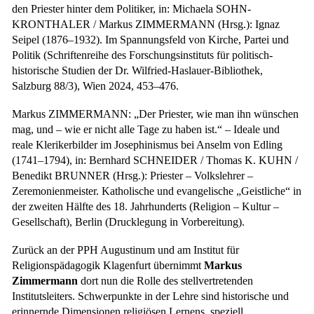
den Priester hinter dem Politiker, in: Michaela SOHN-
KRONTHALER / Markus ZIMMERMANN (Hrsg.): Ignaz
Seipel (1876–1932). Im Spannungsfeld von Kirche, Partei und
Politik (Schriftenreihe des Forschungsinstituts für politisch-
historische Studien der Dr. Wilfried-Haslauer-Bibliothek,
Salzburg 88/3), Wien 2024, 453–476.
Markus ZIMMERMANN: „Der Priester, wie man ihn wünschen
mag, und – wie er nicht alle Tage zu haben ist.“ – Ideale und
reale Klerikerbilder im Josephinismus bei Anselm von Edling
(1741–1794), in: Bernhard SCHNEIDER / Thomas K. KUHN /
Benedikt BRUNNER (Hrsg.): Priester – Volkslehrer –
Zeremonienmeister. Katholische und evangelische „Geistliche“ in
der zweiten Hälfte des 18. Jahrhunderts (Religion – Kultur –
Gesellschaft), Berlin (Drucklegung in Vorbereitung).
Zurück an der PPH Augustinum und am Institut für
Religionspädagogik Klagenfurt übernimmt
Markus
Zimmermann
dort nun die Rolle des stellvertretenden
Institutsleiters. Schwerpunkte in der Lehre sind historische und
erinnernde Dimensionen religiösen Lernens, speziell