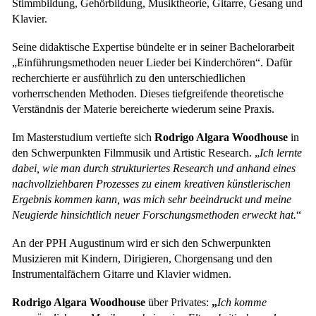
Stimmbildung, Gehörbildung, Musiktheorie, Gitarre, Gesang und
Klavier.
Seine didaktische Expertise bündelte er in seiner Bachelorarbeit
„Einführungsmethoden neuer Lieder bei Kinderchören“. Dafür
recherchierte er ausführlich zu den unterschiedlichen
vorherrschenden Methoden. Dieses tiefgreifende theoretische
Verständnis der Materie bereicherte wiederum seine Praxis.
Im Masterstudium vertiefte sich
Rodrigo Algara Woodhouse
in
den Schwerpunkten Filmmusik und Artistic Research. „
Ich lernte
dabei, wie man durch strukturiertes Research und anhand eines
nachvollziehbaren Prozesses zu einem kreativen künstlerischen
Ergebnis kommen kann, was mich sehr beeindruckt und meine
Neugierde hinsichtlich neuer Forschungsmethoden erweckt hat.
“
An der PPH Augustinum wird er sich den Schwerpunkten
Musizieren mit Kindern, Dirigieren, Chorgensang und den
Instrumentalfächern Gitarre und Klavier widmen.
Rodrigo Algara Woodhouse
über Privates:
„
Ich komme