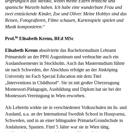
ursprünglich aus Mexiko, wobei meine Eltern britische und
spanische Wurzeln haben. Ich habe eine wunderbare Frau und
zwei entzückende Kinder, Zoe und Oliver. Meine Hobbys sind das
Reisen, Fotografieren, Filme schauen, Kartenspiele spielen und
Musik komponieren
.“
in
Prof.
Elisabeth Krenn, BEd MSc
Elisabeth Krenn
absolvierte das Bachelorstudium Lehramt
Primarstufe an der PPH Augustinum und verbrachte auch ein
Auslandssemester in Stockholm. Auch das Masterstudium führte
sie nach Schweden, der Abschluss erfolgte an der Jönköping
University im Fach Special Education mit dem Titel
„Interventions in Childhood“. Sie ist mit großer Überzeugung
Montessori-Pädagogin, Ausbildung und Diplom hat sie bei der
Montessori-Vereinigung in Wien erworben.
Als Lehrerin wirkte sie in verschiedenen Volksschulen im In- und
Ausland, u.a. an der International Swedish School in Husqvarna,
Schweden, und in an einer bilingualen Primaria/Grundschule in
Andalusien, Spanien. Fünf 5 Jahre war sie in Wien tätig,