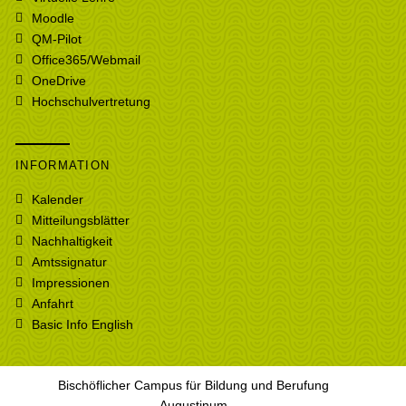
Moodle
QM-Pilot
Office365/Webmail
OneDrive
Hochschulvertretung
INFORMATION
Kalender
Mitteilungsblätter
Nachhaltigkeit
Amtssignatur
Impressionen
Anfahrt
Basic Info English
Bischöflicher Campus für Bildung und Berufung
Augustinum