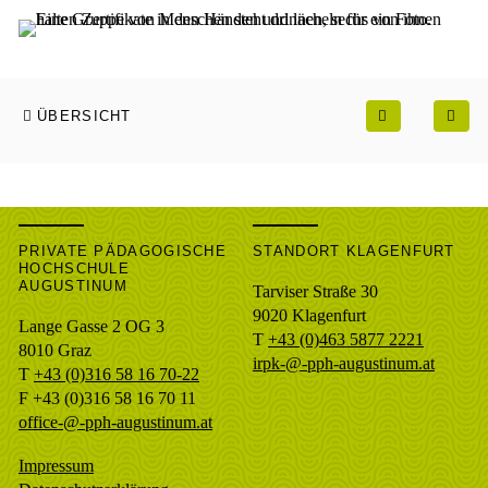
ÜBERSICHT
PRIVATE PÄDAGOGISCHE
STANDORT KLAGENFURT
HOCHSCHULE
AUGUSTINUM
Tarviser Straße 30
9020 Klagenfurt
Lange Gasse 2 OG 3
T
+43 (0)463 5877 2221
8010
Graz
irpk-@-pph-augustinum.at
T
+43 (0)316 58 16 70-22
F
+43 (0)316 58 16 70 11
office-@-pph-augustinum.at
Impressum