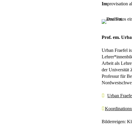
Im
provisation a
Prof. em. Urba
Urban Fraefel is
Lehrer*innenbil
Arbeit als Lehre
der Universität
Professur für B
Nordwestschweiz.
Urban Fraefe
Koordinationss
Bilderreigen: K