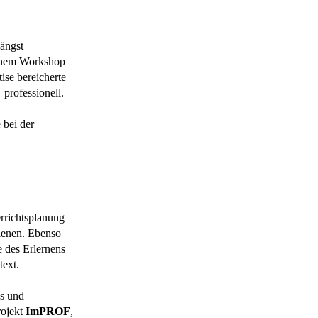
ängst
einem Workshop
ise bereicherte
professionell.
 bei der
rrichtsplanung
dienen. Ebenso
 des Erlernens
text.
es und
rojekt
ImPROF
,