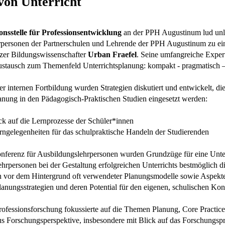
von Unterricht
onsstelle für Professionsentwicklung
an der PPH Augustinum lud unl
rpersonen der Partnerschulen und Lehrende der PPH Augustinum zu 
zer Bildungswissenschafter
Urban Fraefel
. Seine umfangreiche Expert
ustausch zum Themenfeld Unterrichtsplanung: kompakt - pragmatisch – 
 internen Fortbildung wurden Strategien diskutiert und entwickelt, die
anung in den Pädagogisch-Praktischen Studien eingesetzt werden:
ick auf die Lernprozesse der Schüler*innen
rngelegenheiten für das schulpraktische Handeln der Studierenden
onferenz für Ausbildungslehrpersonen wurden Grundzüge für eine Unte
Lehrpersonen bei der Gestaltung erfolgreichen Unterrichts bestmöglich 
n vor dem Hintergrund oft verwendeter Planungsmodelle sowie Aspekte
anungsstrategien und deren Potential für den eigenen, schulischen Kon
ofessionsforschung fokussierte auf die Themen Planung, Core Practic
us Forschungsperspektive, insbesondere mit Blick auf das Forschungsp