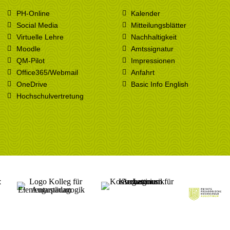
PH-Online
Kalender
Social Media
Mitteilungsblätter
Virtuelle Lehre
Nachhaltigkeit
Moodle
Amtssignatur
QM-Pilot
Impressionen
Office365/Webmail
Anfahrt
OneDrive
Basic Info English
Hochschulvertretung