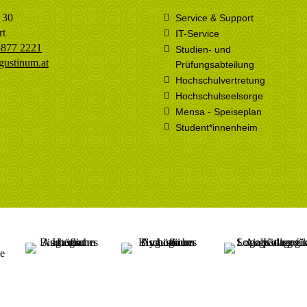
 30
Service & Support
rt
IT-Service
5877 2221
Studien- und
gustinum.at
Prüfungsabteilung
Hochschulvertretung
Hochschulseelsorge
Mensa - Speiseplan
Student*innenheim