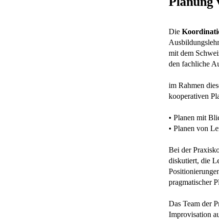
Planung 
Die
Koordinati
Ausbildungsleh
mit dem Schwei
den fachliche A
im Rahmen dieser
kooperativen Pl
• Planen mit Bl
• Planen von Le
Bei der Praxisk
diskutiert, die 
Positionierunge
pragmatischer Pl
Das Team der Pr
Improvisation a