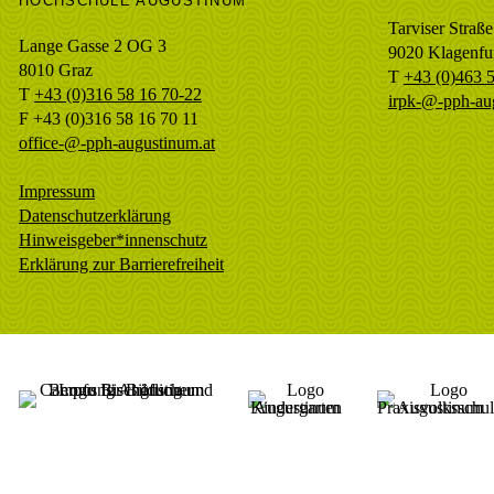
HOCHSCHULE AUGUSTINUM
Tarviser Straße
Lange Gasse 2 OG 3
9020 Klagenfu
8010
Graz
T
+43 (0)463 
T
+43 (0)316 58 16 70-22
irpk-@-pph-au
F
+43 (0)316 58 16 70 11
office-@-pph-augustinum.at
Impressum
Datenschutzerklärung
Hinweisgeber*innenschutz
Erklärung zur Barrierefreiheit