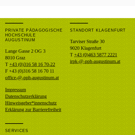
PRIVATE PÄDAGOGISCHE
STANDORT KLAGENFURT
HOCHSCHULE
AUGUSTINUM
Tarviser Straße 30
9020 Klagenfurt
Lange Gasse 2 OG 3
T
+43 (0)463 5877 2221
8010
Graz
irpk-@-pph-augustinum.at
T
+43 (0)316 58 16 70-22
F
+43 (0)316 58 16 70 11
office-@-pph-augustinum.at
Impressum
Datenschutzerklärung
Hinweisgeber*innenschutz
Erklärung zur Barrierefreiheit
SERVICES