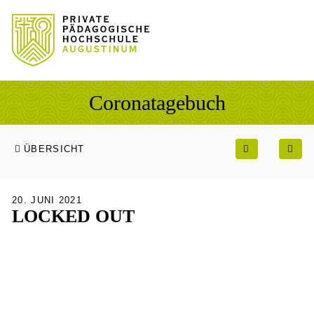
Sprung zum Hauptinhalt
Sprung zur Fusszeile
Coronatagebuch
ÜBERSICHT
20. JUNI 2021
LOCKED OUT