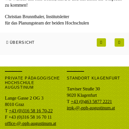
zu kommen!
Christian Brunnthaler, Institutsleiter
für das Planungsteam der beiden Hochschulen
ÜBERSICHT
PRIVATE PÄDAGOGISCHE
STANDORT KLAGENFURT
HOCHSCHULE
AUGUSTINUM
Tarviser Straße 30
9020 Klagenfurt
Lange Gasse 2 OG 3
T
+43 (0)463 5877 2221
8010
Graz
irpk-@-pph-augustinum.at
T
+43 (0)316 58 16 70-22
F
+43 (0)316 58 16 70 11
office-@-pph-augustinum.at