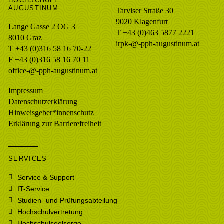
HOCHSCHULE
AUGUSTINUM
Tarviser Straße 30
9020 Klagenfurt
Lange Gasse 2 OG 3
T
+43 (0)463 5877 2221
8010
Graz
irpk-@-pph-augustinum.at
T
+43 (0)316 58 16 70-22
F
+43 (0)316 58 16 70 11
office-@-pph-augustinum.at
Impressum
Datenschutzerklärung
Hinweisgeber*innenschutz
Erklärung zur Barrierefreiheit
SERVICES
Service & Support
IT-Service
Studien- und Prüfungsabteilung
Hochschulvertretung
Hochschulseelsorge