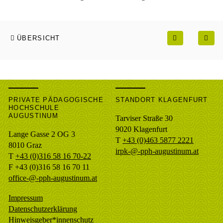
ÜBERSICHT
PRIVATE PÄDAGOGISCHE
STANDORT KLAGENFURT
HOCHSCHULE
AUGUSTINUM
Tarviser Straße 30
9020 Klagenfurt
Lange Gasse 2 OG 3
T
+43 (0)463 5877 2221
8010
Graz
irpk-@-pph-augustinum.at
T
+43 (0)316 58 16 70-22
F
+43 (0)316 58 16 70 11
office-@-pph-augustinum.at
Impressum
Datenschutzerklärung
Hinweisgeber*innenschutz