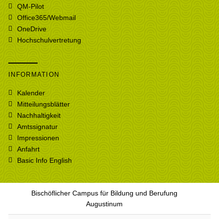
QM-Pilot
Office365/Webmail
OneDrive
Hochschulvertretung
INFORMATION
Kalender
Mitteilungsblätter
Nachhaltigkeit
Amtssignatur
Impressionen
Anfahrt
Basic Info English
Bischöflicher Campus für Bildung und Berufung
Augustinum